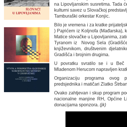
na Lipovljanskim susretima. Tada ć
kulturni savez u Slovačkoj predstavlj
Tamburaški orkestar Konjic.
Bilo je vremena i za kratke prijatel
) Pajrićem iz Koljnofa (Mađarska), k
Matice slovačke u Lipovljanima, zat
Tyranom iz Novog Sela (Gradišće, 
književnikom, društvenim djelatnik
Gradišća i brojnim drugima.
U povratku svratilo se i u Beč
Mladenom Herucom napravljen kratki
Organizaciju programa ovog pu
predsjednika i matičari Zlatko Štrban
Ovako zahtjevan i skup program po
nacionalne manjine RH, Općine Lipo
donacijama sponzora.
(jk)