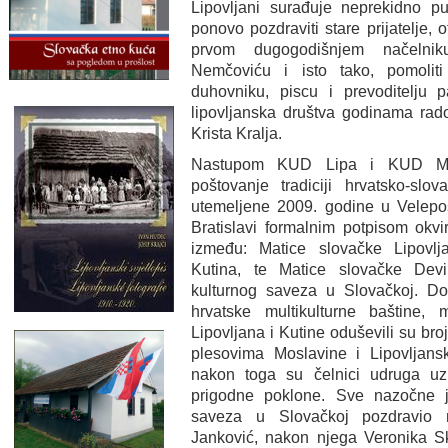
Lipovljani surađuje neprekidno pu
ponovo pozdraviti stare prijatelje, 
prvom dugogodišnjem načelni
Nemčoviću i isto tako, pomoli
duhovniku, piscu i prevoditelju p
lipovljanska društva godinama rado
Krista Kralja.
Nastupom KUD Lipa i KUD Mosl
poštovanje tradiciji hrvatsko-slo
utemeljene 2009. godine u Velepo
Bratislavi formalnim potpisom ok
između: Matice slovačke Lipovlj
Kutina, te Matice slovačke De
kulturnog saveza u Slovačkoj. D
hrvatske multikulturne baštine, 
Lipovljana i Kutine oduševili su b
plesovima Moslavine i Lipovljans
nakon toga su čelnici udruga uz 
prigodne poklone. Sve nazočne 
saveza u Slovačkoj pozdravio 
Janković, nakon njega Veronika 