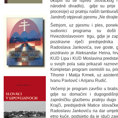
okupili su se ispred Slovačkog 
národné divadlo), gdje su prije
procesije) uz pratnju naših tamburaša
Jandrof) otpjevali pjesmu „Ne dirajte
Šetnjom, uz pjesmu i ples, poneko 
sudionici programa su došl
Hviezdoslavovom trgu, gdje je zap
pozdravne riječi predsjednika
Radoslava Jankovića, sve goste, g
pozdravio je Aleksandar Heina, hrva
KUD Lipa i KUD Moslavina predstavil
u svojih pola sata prikazali raznovr
Kompletan program osmislili su, prired
Tihomir i Matija Krmek, uz asistent
Ivanu Pavlović i Arijanu Rudić.
Večernji je program završio u bratis
gdje su domaćini i dugogodišnji p
zajedničku glazbenu pratnju dugo
Krajči, predsjednik Matice slovačk
Radoslavu Jankoviću na dar umjetn
etno kuće, podsjetio da je idući za