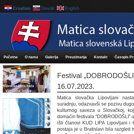
Croatian
Slovak
English
Početna
O nama
Galerija
Preuzimanja
Kontakt
Časopis P
Festival „DOBRODOŠLI“ 
16.07.2023.
Matica slovačka Lipovljani nas
suradnju, odazvavši se pozivu dugog
kulturnog saveza u Slovačkoj, koj
domaćin festivala “DOBRODOŠLI” u B
išli članovi KUD LIPA Lipovljani
postaja je u Bratislavi bila razgled