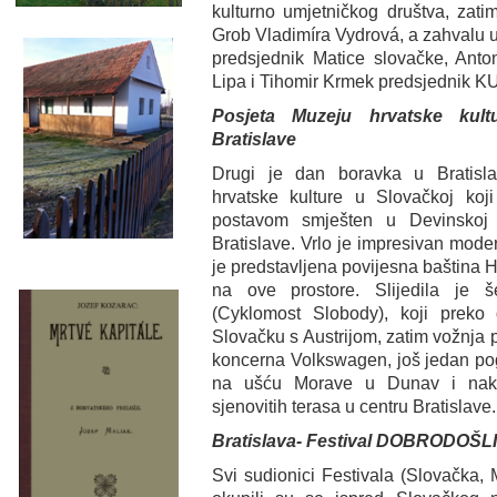
kulturno umjetničkog društva, zat
Grob Vladimíra Vydrová, a zahvalu uz
predsjednik Matice slovačke, Ant
Lipa i Tihomir Krmek predsjednik K
Posjeta Muzeju hrvatske kult
Bratislave
Drugi je dan boravka u Bratisl
hrvatske kulture u Slovačkoj koj
postavom smješten u Devinskoj 
Bratislave. Vrlo je impresivan mode
je predstavljena povijesna baština H
na ove prostore. Slijedila je š
(Cyklomost Slobody), koji preko
Slovačku s Austrijom, zatim vožnja 
koncerna Volkswagen, još jedan po
na ušću Morave u Dunav i nako
sjenovitih terasa u centru Bratislave.
Bratislava- Festival DOBRODOŠLI
Svi sudionici Festivala (Slovačka, 