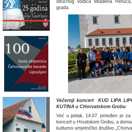
stručnog vodiča Mladena Heruca,
grada.
Večernji koncert KUD LIPA L
KUTINA u CHorvatskom Grobu
Već u petak, 14.07. priređen je za
koncert u Hrvatskom Grobu, a domaći
kulturno umjetničko društvo „Chorva