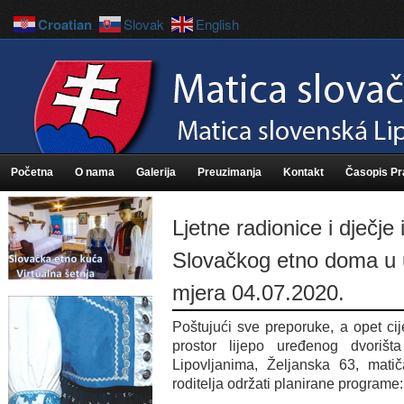
Croatian
Slovak
English
Početna
O nama
Galerija
Preuzimanja
Kontakt
Časopis P
Ljetne radionice i dječje
Slovačkog etno doma u 
mjera 04.07.2020.
Poštujući sve preporuke, a opet cij
prostor lijepo uređenog dvoriš
Lipovljanima, Željanska 63, matič
roditelja održati planirane programe: