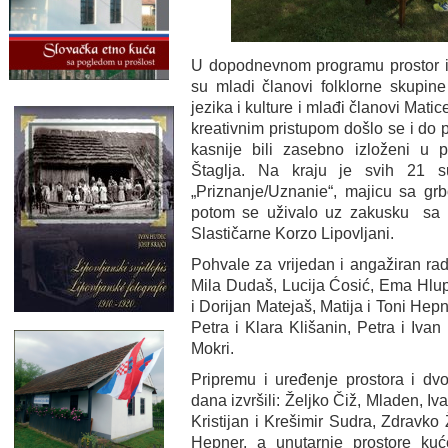
U dopodnevnom programu prostor isp
su mladi članovi folklorne skupin
jezika i kulture i mlađi članovi Matic
kreativnim pristupom došlo se i do 
kasnije bili zasebno izloženi u 
Štaglja. Na kraju je svih 21 s
„Priznanje/Uznanie“, majicu sa gr
potom se uživalo uz zakusku sa
Slastičarne Korzo Lipovljani.
Pohvale za vrijedan i angažiran rad
Mila Dudaš, Lucija Ćosić, Ema Hlupi
i Dorijan Matejaš, Matija i Toni Hepne
Petra i Klara Klišanin, Petra i Iva
Mokri.
Pripremu i uređenje prostora i dv
dana izvršili: Željko Čiž, Mladen, Iv
Kristijan i Krešimir Sudra, Zdravko 
Hepner, a unutarnje prostore ku