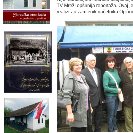
TV Mreži opširnija reportaža. Ovaj je
realizirao zamjenik načelnika Općin