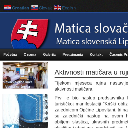
Croatian
Slovak
English
Početna
O nama
Galerija
Preuzimanja
Kontakt
Časopis P
Aktivnosti matičara u r
Tijekom mjeseca rujna nastavl
aktivnosti matičara.
Prvi je bio nastup predstavnika 
turističkoj manifestaciji “Kriški obl
zajednicom Općine Lipovljani, tri n
su zajednički nastup na ovom h
obiljem slastica, ukrasnih predme
vlastitim izdanjima, predstavili su