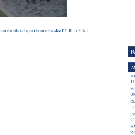
ice slovačke sa Lipom i Lirom u Bratislavi (14.-16. 07.2017.)
F
ZA
Ma
11
Ma
Bo
Ob
Li
Od
04
MS
fo