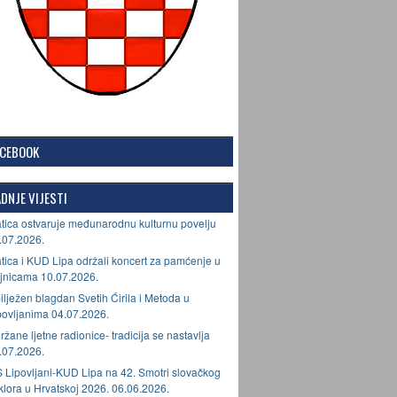
ACEBOOK
DNJE VIJESTI
tica ostvaruje međunarodnu kulturnu povelju
.07.2026.
tica i KUD Lipa održali koncert za pamćenje u
jnicama 10.07.2026.
ilježen blagdan Svetih Ćirila i Metoda u
povljanima 04.07.2026.
ržane ljetne radionice- tradicija se nastavlja
.07.2026.
 Lipovljani-KUD Lipa na 42. Smotri slovačkog
lklora u Hrvatskoj 2026. 06.06.2026.