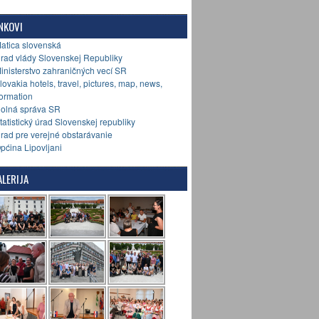
NKOVI
Matica slovenská
Úrad vlády Slovenskej Republiky
Ministerstvo zahraničných vecí SR
Slovakia hotels, travel, pictures, map, news,
formation
Colná správa SR
Štatistický úrad Slovenskej republiky
Úrad pre verejné obstarávanie
Općina Lipovljani
LERIJA