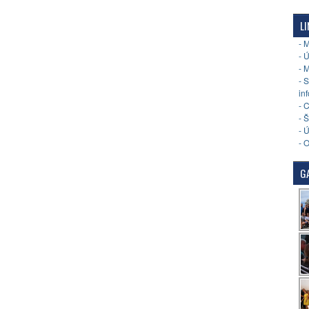
LI
- 
- 
- 
- 
in
- 
- 
- 
- 
GA