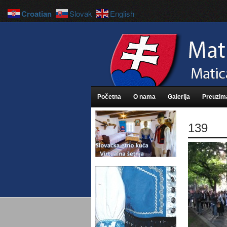
Croatian
Slovak
English
Početna
O nama
Galerija
Preuzim
139