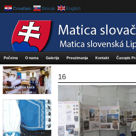
Croatian
Slovak
English
Početna
O nama
Galerija
Preuzimanja
Kontakt
Časopis P
16