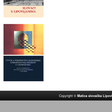
Copyright ©
Matica slovačka Lipov