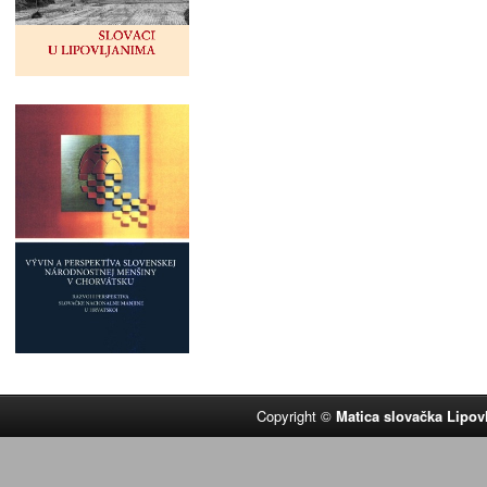
Copyright ©
Matica slovačka Lipov