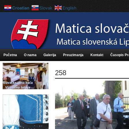
Croatian
Slovak
English
Početna
O nama
Galerija
Preuzimanja
Kontakt
Časopis P
258