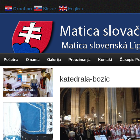
Croatian
Slovak
English
Početna
O nama
Galerija
Preuzimanja
Kontakt
Časopis P
katedrala-bozic