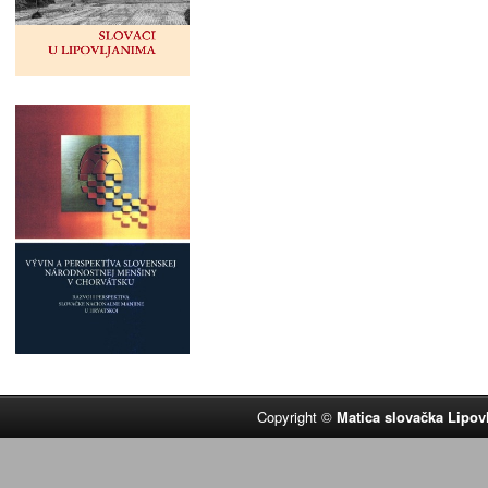
Copyright ©
Matica slovačka Lipov