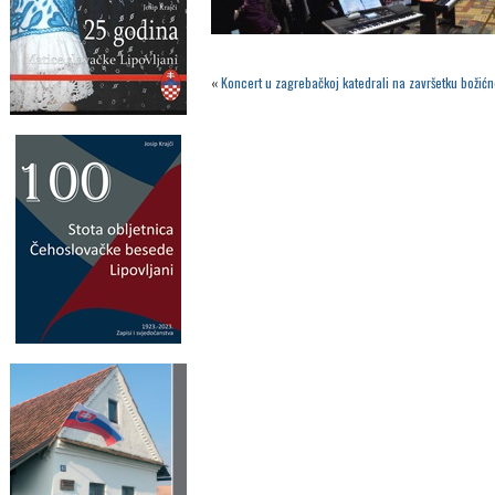
«
Koncert u zagrebačkoj katedrali na završetku boži