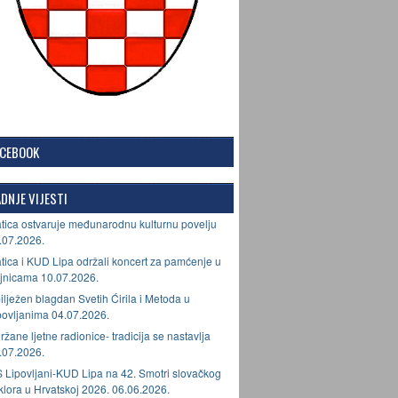
ACEBOOK
DNJE VIJESTI
tica ostvaruje međunarodnu kulturnu povelju
.07.2026.
tica i KUD Lipa održali koncert za pamćenje u
jnicama 10.07.2026.
ilježen blagdan Svetih Ćirila i Metoda u
povljanima 04.07.2026.
ržane ljetne radionice- tradicija se nastavlja
.07.2026.
 Lipovljani-KUD Lipa na 42. Smotri slovačkog
lklora u Hrvatskoj 2026. 06.06.2026.