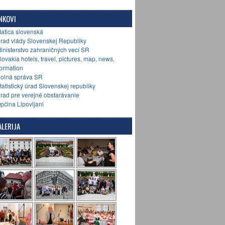
NKOVI
Matica slovenská
Úrad vlády Slovenskej Republiky
Ministerstvo zahraničných vecí SR
Slovakia hotels, travel, pictures, map, news,
formation
Colná správa SR
Štatistický úrad Slovenskej republiky
Úrad pre verejné obstarávanie
Općina Lipovljani
LERIJA