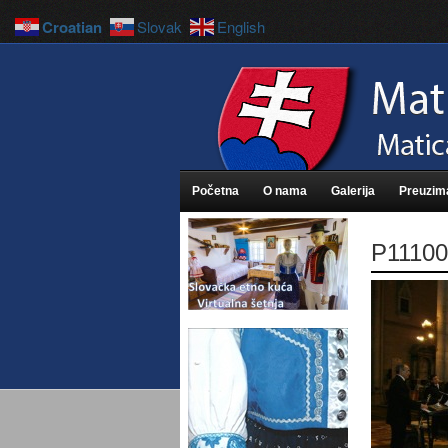
Croatian
Slovak
English
Početna
O nama
Galerija
Preuzim
P11100