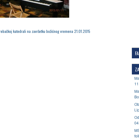
rebačkoj katedrali na završetku božićnog vremena 21.01.2015
F
ZA
Ma
11
Ma
Bo
Ob
Li
Od
04
MS
fo