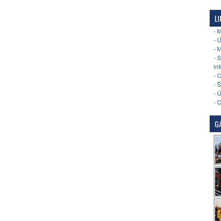
LI
- 
- 
- 
- 
in
- 
- 
- 
- 
GA