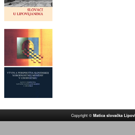
Copyright ©
Matica slovačka Lipov