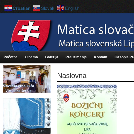
Croatian
Slovak
English
Početna
O nama
Galerija
Preuzimanja
Kontakt
Časopis P
Naslovna