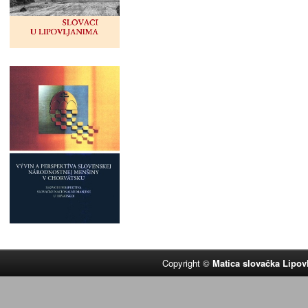
Copyright ©
Matica slovačka Lipov