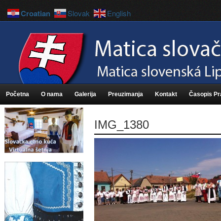
Croatian
Slovak
English
Početna
O nama
Galerija
Preuzimanja
Kontakt
Časopis P
IMG_1380