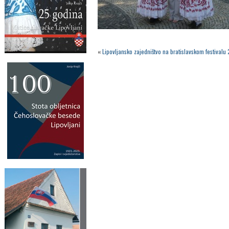
«
Lipovljansko zajedništvo na bratislavskom festivalu