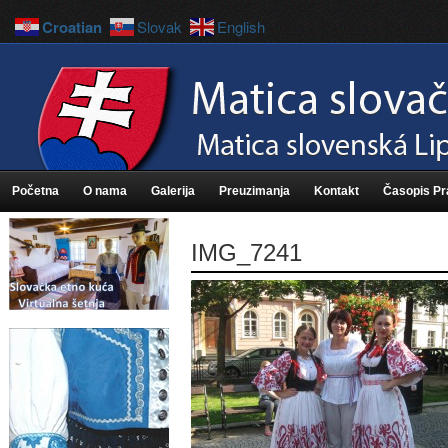
Croatian
Slovak
English
Početna
O nama
Galerija
Preuzimanja
Kontakt
Časopis P
IMG_7241