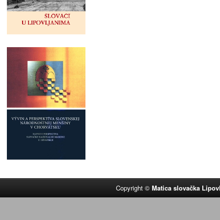
Copyright ©
Matica slovačka Lipov