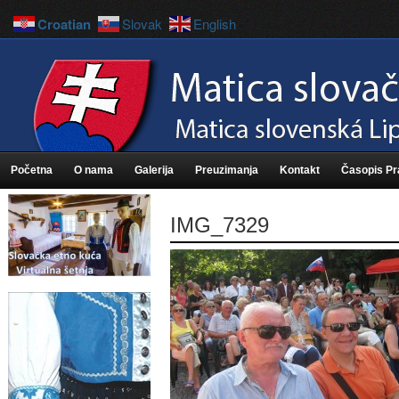
Croatian
Slovak
English
Početna
O nama
Galerija
Preuzimanja
Kontakt
Časopis P
IMG_7329