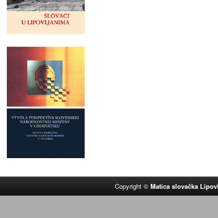
Copyright ©
Matica slovačka Lipov