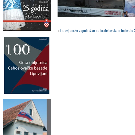
«
Lipovljansko zajedništvo na bratislavskom festivalu