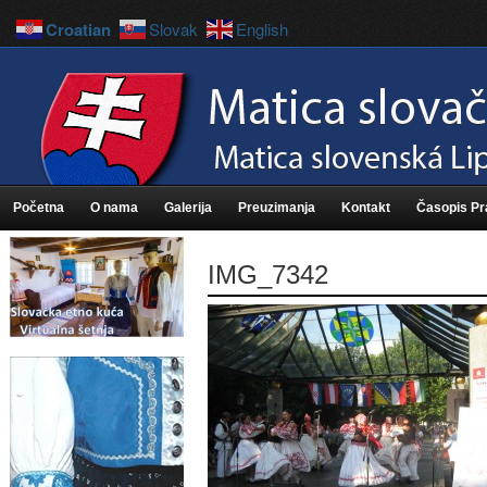
Croatian
Slovak
English
Početna
O nama
Galerija
Preuzimanja
Kontakt
Časopis P
IMG_7342