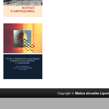
Copyright ©
Matica slovačka Lipov