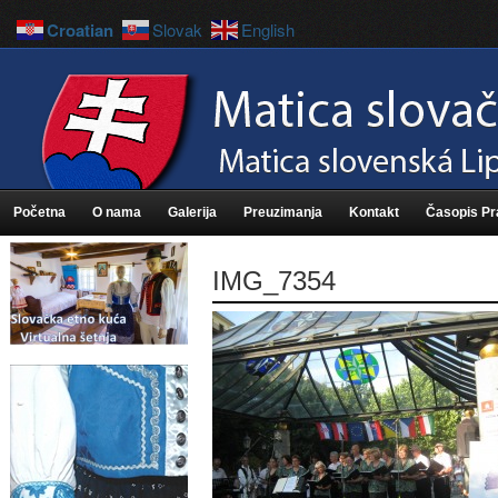
Croatian
Slovak
English
Početna
O nama
Galerija
Preuzimanja
Kontakt
Časopis P
IMG_7354