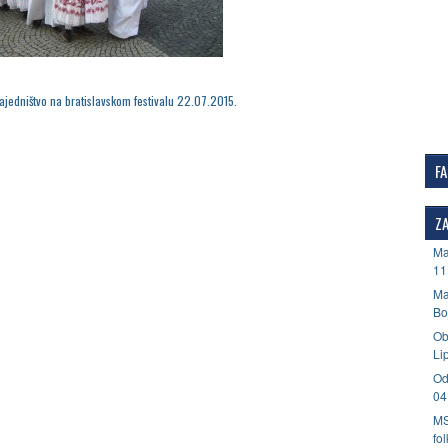
ajedništvo na bratislavskom festivalu 22.07.2015.
F
ZA
Ma
11
Ma
Bo
Ob
Li
Od
04
MS
fo