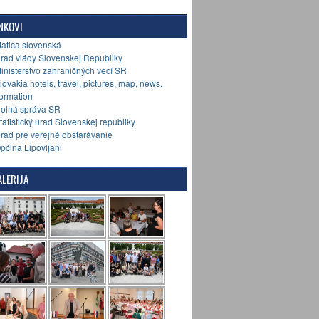
NKOVI
Matica slovenská
Úrad vlády Slovenskej Republiky
Ministerstvo zahraničných vecí SR
Slovakia hotels, travel, pictures, map, news,
formation
Colná správa SR
Štatistický úrad Slovenskej republiky
Úrad pre verejné obstarávanie
Općina Lipovljani
LERIJA