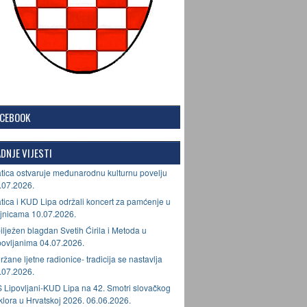
ACEBOOK
DNJE VIJESTI
tica ostvaruje međunarodnu kulturnu povelju
.07.2026.
tica i KUD Lipa održali koncert za pamćenje u
jnicama 10.07.2026.
ilježen blagdan Svetih Ćirila i Metoda u
povljanima 04.07.2026.
ržane ljetne radionice- tradicija se nastavlja
.07.2026.
 Lipovljani-KUD Lipa na 42. Smotri slovačkog
lklora u Hrvatskoj 2026. 06.06.2026.