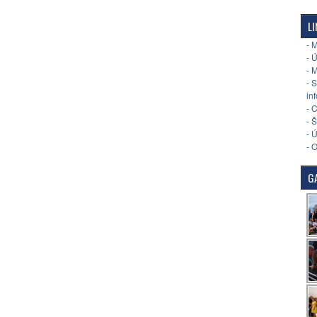
LI
- 
- 
- 
- 
in
- 
- 
- 
- 
GA