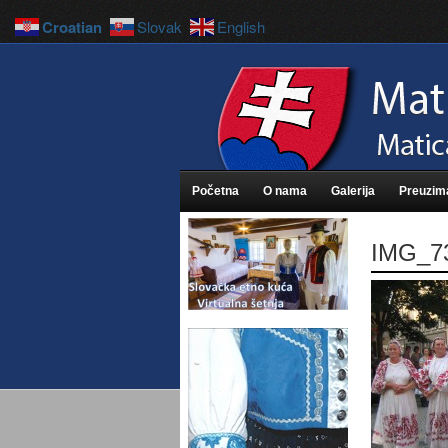
Croatian
Slovak
English
Početna
O nama
Galerija
Preuzim
IMG_7