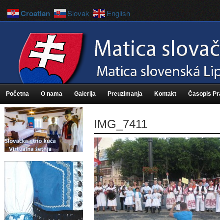
Croatian
Slovak
English
Početna
O nama
Galerija
Preuzimanja
Kontakt
Časopis P
IMG_7411