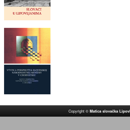
Copyright ©
Matica slovačka Lipov