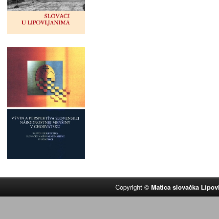
Copyright ©
Matica slovačka Lipov