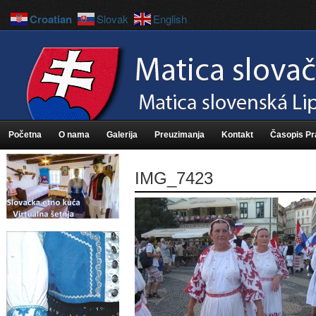
Croatian
Slovak
English
Početna
O nama
Galerija
Preuzimanja
Kontakt
Časopis P
IMG_7423