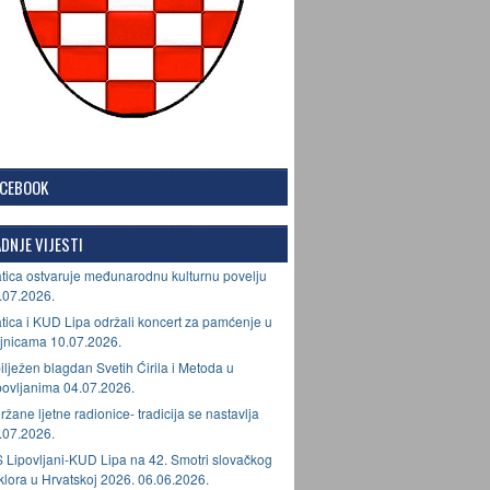
ACEBOOK
DNJE VIJESTI
tica ostvaruje međunarodnu kulturnu povelju
.07.2026.
tica i KUD Lipa održali koncert za pamćenje u
jnicama 10.07.2026.
ilježen blagdan Svetih Ćirila i Metoda u
povljanima 04.07.2026.
ržane ljetne radionice- tradicija se nastavlja
.07.2026.
 Lipovljani-KUD Lipa na 42. Smotri slovačkog
lklora u Hrvatskoj 2026. 06.06.2026.