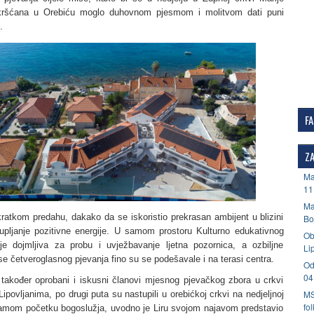
ršćana u Orebiću moglo duhovnom pjesmom i molitvom dati puni
.
F
ZA
Ma
11
Ma
kratkom predahu, dakako da se iskoristio prekrasan ambijent u blizini
Bo
upljanje pozitivne energije. U samom prostoru Kulturno edukativnog
Ob
je dojmljiva za probu i uvježbavanje ljetna pozornica, a ozbiljne
Li
se četveroglasnog pjevanja fino su se podešavale i na terasi centra.
Od
04
, također oprobani i iskusni članovi mjesnog pjevačkog zbora u crkvi
MS
Lipovljanima, po drugi puta su nastupili u orebićkoj crkvi na nedjeljnoj
fo
om početku bogoslužja, uvodno je Liru svojom najavom predstavio