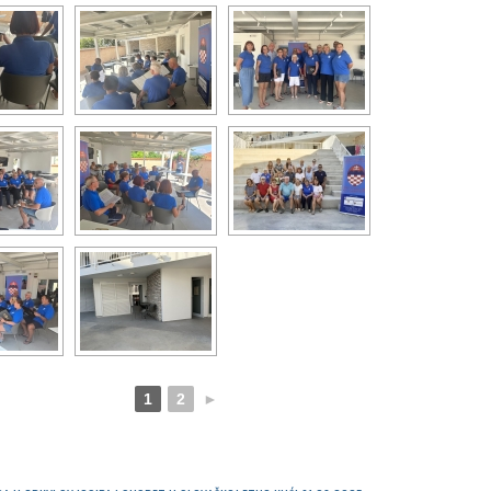
1
2
►