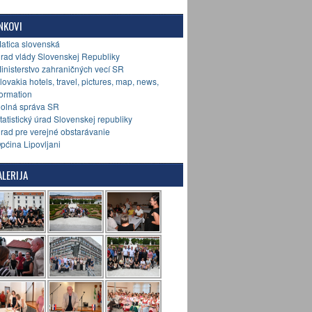
NKOVI
Matica slovenská
Úrad vlády Slovenskej Republiky
Ministerstvo zahraničných vecí SR
Slovakia hotels, travel, pictures, map, news,
formation
Colná správa SR
Štatistický úrad Slovenskej republiky
Úrad pre verejné obstarávanie
Općina Lipovljani
LERIJA