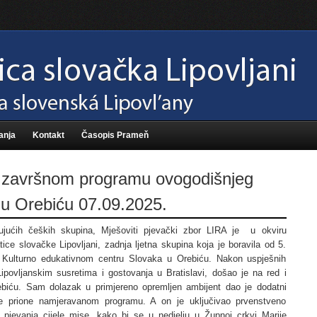
anja
Kontakt
Časopis Prameň
 završnom programu ovogodišnjeg
u Orebiću 07.09.2025.
jućih čeških skupina, Mješoviti pjevački zbor LIRA je u okviru
ce slovačke Lipovljani, zadnja ljetna skupina koja je boravila od 5.
 Kulturno edukativnom centru Slovaka u Orebiću. Nakon uspješnih
ipovljanskim susretima i gostovanja u Bratislavi, došao je na red i
biću. Sam dolazak u primjereno opremljen ambijent dao je dodatni
se prione namjeravanom programu. A on je uključivao prvenstveno
 pjevanja cijele mise, kako bi se u nedjelju u Župnoj crkvi Marije