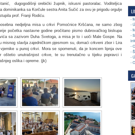
anić, dugogodišnji orebićki župnik, iskusni pastoralac. Voditeljica
a dominikanka sa Korčule sestra Anita Sučić za ovu je prigodu orgulje
LI
tupila prof. Franji Rodiću.
- 
- 
 posebna nedjeljna misa u crkvi Pomoćnice Kršćana, ne samo zbog
- 
prije početka nastavne godine pročitano pismo dubrovačkog biskupa
- 
ića sa zazivom Duha Svetoga, a misa je to i uoči Male Gospe. Na
in
 misnog slavlja zajedničkom pjesmom su, domaći crkveni zbor i Lira
- 
e vjernike u punoj crkvi. Mora se spomenuti, da je koncem lipnja ove
- 
r oštetio unutrašnjost crkve, te su trenutačno u tijeku popravci i
- 
šnjeg oslika i opreme. (jk)
- 
GA