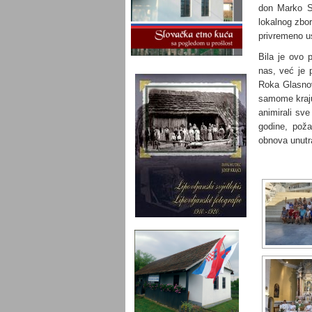
don Marko St
lokalnog zbor
privremeno us
Bila je ovo
nas, već je 
Roka Glasnov
samome kraju
animirali sv
godine, poža
obnova unutra