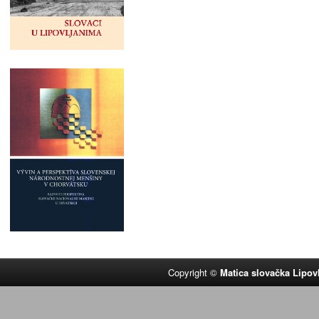
Copyright ©
Matica slovačka Lipov