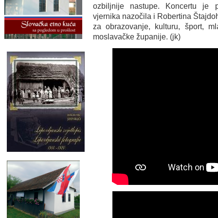
ozbiljnije nastupe. Koncertu je 
vjernika nazočila i Robertina Štajd
za obrazovanje, kulturu, šport, ml
moslavačke županije. (jk)