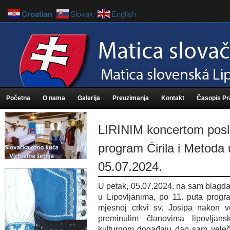
Croatian
Slovak
English
Početna
O nama
Galerija
Preuzimanja
Kontakt
Časopis P
LIRINIM koncertom posl
program Ćirila i Metoda 
05.07.2024.
U petak, 05.07.2024. na sam blagdan
u Lipovljanima, po 11. puta progr
mjesnoj crkvi sv. Josipa nakon 
preminulim članovima lipovlja
kulturnom događaju dao sam veleč