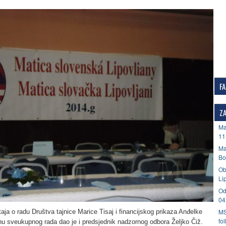
F
ZA
Ma
11
Ma
Bo
Ob
Li
Od
04
MS
aja o radu Društva tajnice Marice Tisaj i financijskog prikaza Anđelke
fo
nu sveukupnog rada dao je i predsjednik nadzornog odbora Željko Čiž.