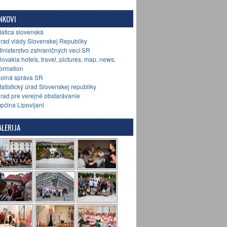
NKOVI
Matica slovenská
Úrad vlády Slovenskej Republiky
Ministerstvo zahraničných vecí SR
Slovakia hotels, travel, pictures, map, news,
formation
Colná správa SR
Štatistický úrad Slovenskej republiky
Úrad pre verejné obstarávanie
Općina Lipovljani
LERIJA