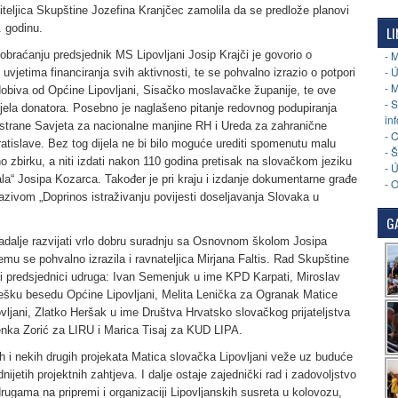
teljica Skupštine Jozefina Kranjčec zamolila da se predlože planovi
 godinu.
LI
braćanju predsjednik MS Lipovljani Josip Krajči je govorio o
- 
- 
 uvjetima financiranja svih aktivnosti, te se pohvalno izrazio o potpori
- 
dobiva od Općine Lipovljani, Sisačko moslavačke županije, te ove
- 
ijela donatora. Posebno je naglašeno pitanje redovnog podupiranja
in
strane Savjeta za nacionalne manjine RH i Ureda za zahranične
- 
atislave. Bez tog dijela ne bi bilo moguće urediti spomenutu malu
- 
 zbirku, a niti izdati nakon 110 godina pretisak na slovačkom jeziku
- 
ala“ Josipa Kozarca. Također je pri kraju i izdanje dokumentarne građe
- 
zivom „Doprinos istraživanju povijesti doseljavanja Slovaka u
GA
adalje razvijati vrlo dobru suradnju sa Osnovnom školom Josipa
mu se pohvalno izrazila i ravnateljica Mirjana Faltis. Rad Skupštine
 i predsjednici udruga: Ivan Semenjuk u ime KPD Karpati, Miroslav
ešku besedu Općine Lipovljani, Melita Lenička za Ogranak Matice
vljani, Zlatko Heršak u ime Društva Hrvatsko slovačkog prijateljstva
nka Zorić za LIRU i Marica Tisaj za KUD LIPA.
 i nekih drugih projekata Matica slovačka Lipovljani veže uz buduće
nijetih projektnih zahtjeva. I dalje ostaje zajednički rad i zadovoljstvo
rugama na pripremi i organizaciji Lipovljanskih susreta u kolovozu,