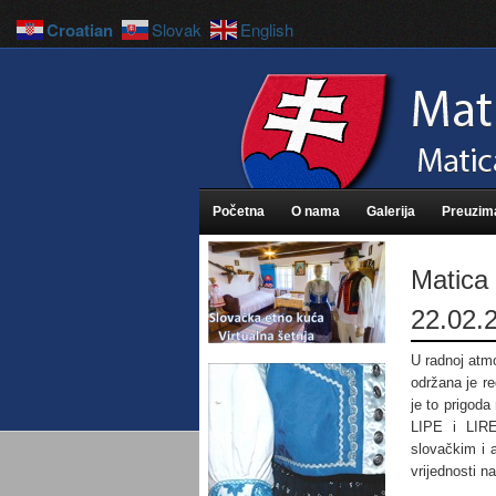
Croatian
Slovak
English
Početna
O nama
Galerija
Preuzim
Matica 
22.02.
U radnoj atmo
održana je re
je to prigoda
LIPE i LIRE
slovačkim i 
vrijednosti n