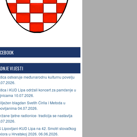
ACEBOOK
DNJE VIJESTI
tica ostvaruje međunarodnu kulturnu povelju
.07.2026.
tica i KUD Lipa održali koncert za pamćenje u
jnicama 10.07.2026.
ilježen blagdan Svetih Ćirila i Metoda u
povljanima 04.07.2026.
ržane ljetne radionice- tradicija se nastavlja
.07.2026.
 Lipovljani-KUD Lipa na 42. Smotri slovačkog
lklora u Hrvatskoj 2026. 06.06.2026.