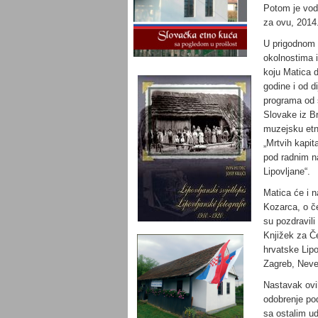
Potom je vodi
za ovu, 2014.
U prigodnom o
okolnostima i
koju Matica 
godine i od d
programa od 
Slovake iz Br
muzejsku etno
„Mrtvih kapit
pod radnim na
Lipovljane“.
Matica će i n
Kozarca, o če
su pozdravili
Knjižek za Č
hrvatske Lipo
Zagreb, Neve
Nastavak ovih
odobrenje pod
sa ostalim ud