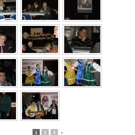
1
2
3
►