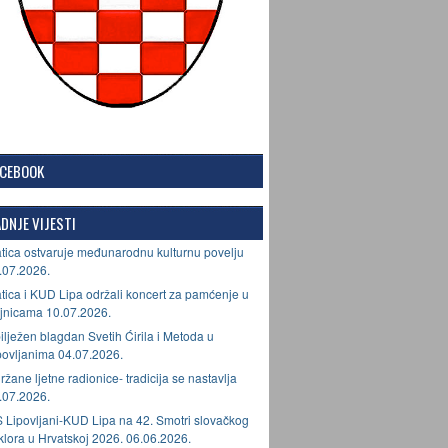
ACEBOOK
DNJE VIJESTI
tica ostvaruje međunarodnu kulturnu povelju
.07.2026.
tica i KUD Lipa održali koncert za pamćenje u
jnicama 10.07.2026.
ilježen blagdan Svetih Ćirila i Metoda u
povljanima 04.07.2026.
ržane ljetne radionice- tradicija se nastavlja
.07.2026.
 Lipovljani-KUD Lipa na 42. Smotri slovačkog
lklora u Hrvatskoj 2026. 06.06.2026.