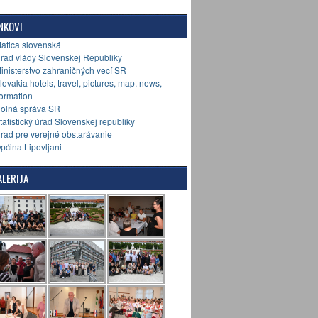
NKOVI
Matica slovenská
Úrad vlády Slovenskej Republiky
Ministerstvo zahraničných vecí SR
Slovakia hotels, travel, pictures, map, news,
formation
Colná správa SR
Štatistický úrad Slovenskej republiky
Úrad pre verejné obstarávanie
Općina Lipovljani
LERIJA