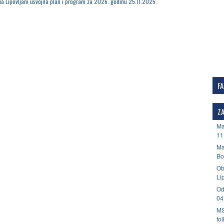
ka Lipovljani usvojila plan i program za 2026. godinu 25.11.2025.
F
ZA
Ma
11
Ma
Bo
Ob
Li
Od
04
MS
fo