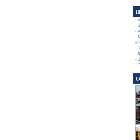
LI
- 
- 
- 
- 
in
- 
- 
- 
- 
GA