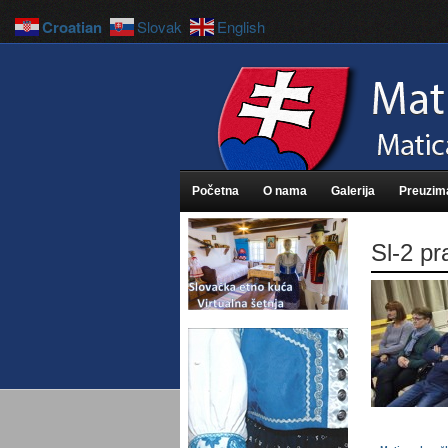
Croatian
Slovak
English
Početna
O nama
Galerija
Preuzim
Sl-2 p