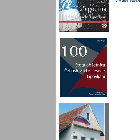
«
Matica slovač