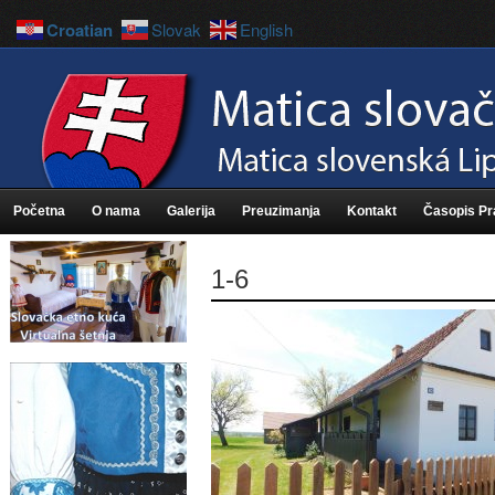
Croatian
Slovak
English
Početna
O nama
Galerija
Preuzimanja
Kontakt
Časopis P
1-6