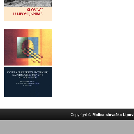
Copyright ©
Matica slovačka Lipov