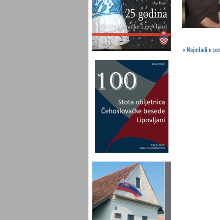
«
Najmlađi u pos