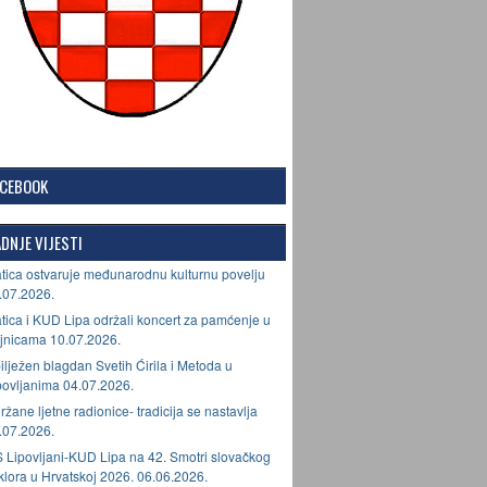
ACEBOOK
DNJE VIJESTI
tica ostvaruje međunarodnu kulturnu povelju
.07.2026.
tica i KUD Lipa održali koncert za pamćenje u
jnicama 10.07.2026.
ilježen blagdan Svetih Ćirila i Metoda u
povljanima 04.07.2026.
ržane ljetne radionice- tradicija se nastavlja
.07.2026.
 Lipovljani-KUD Lipa na 42. Smotri slovačkog
lklora u Hrvatskoj 2026. 06.06.2026.