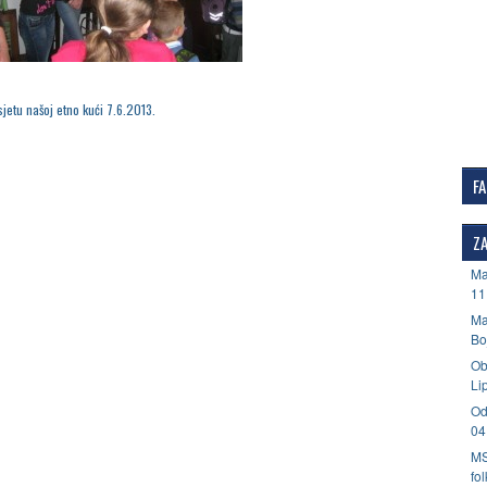
jetu našoj etno kući 7.6.2013.
F
ZA
Ma
11
Ma
Bo
Ob
Li
Od
04
MS
fo