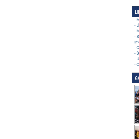
LI
- 
- 
- 
- 
in
- 
- 
- 
- 
GA