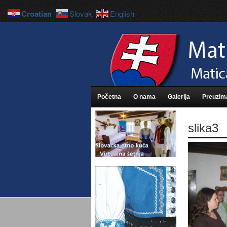
Croatian
Slovak
English
Početna
O nama
Galerija
Preuzim
slika3