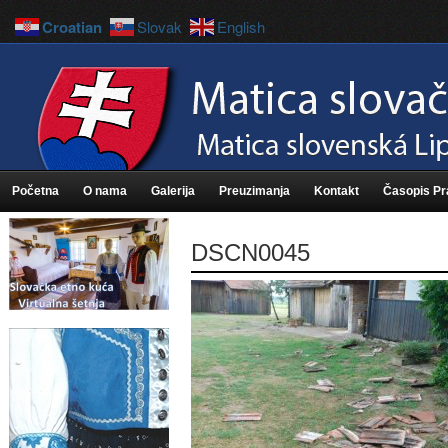
Croatian
Slovak
English
Početna
O nama
Galerija
Preuzimanja
Kontakt
Časopis P
DSCN0045