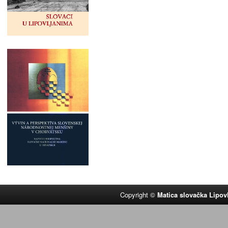
Copyright ©
Matica slovačka Lipov