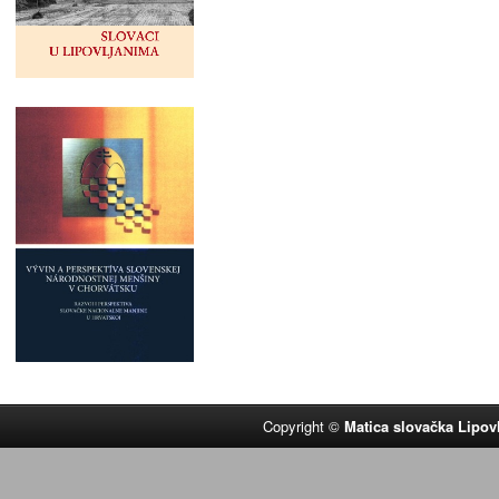
Copyright ©
Matica slovačka Lipov