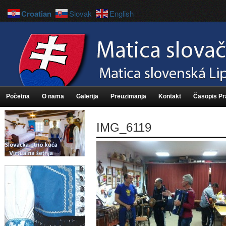
Croatian
Slovak
English
Početna
O nama
Galerija
Preuzimanja
Kontakt
Časopis P
IMG_6119