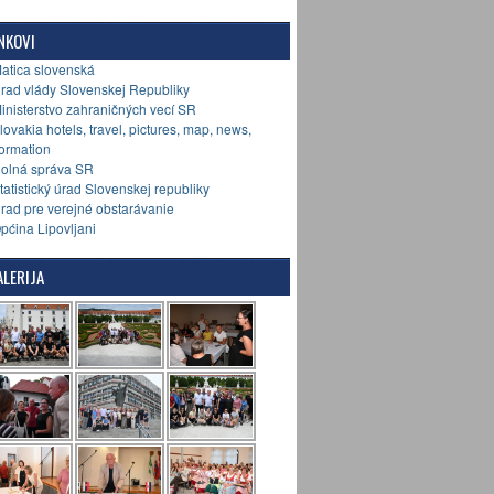
NKOVI
Matica slovenská
Úrad vlády Slovenskej Republiky
Ministerstvo zahraničných vecí SR
Slovakia hotels, travel, pictures, map, news,
formation
Colná správa SR
Štatistický úrad Slovenskej republiky
Úrad pre verejné obstarávanie
Općina Lipovljani
LERIJA