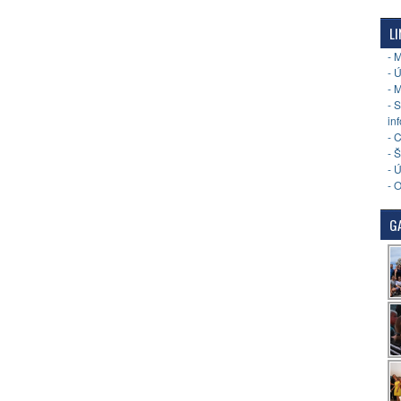
LI
- 
- 
- 
- 
in
- 
- 
- 
- 
GA