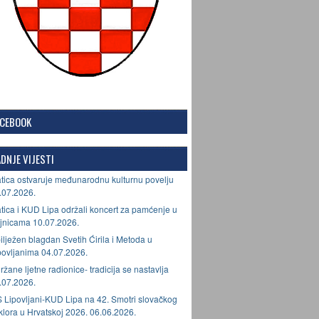
ACEBOOK
DNJE VIJESTI
tica ostvaruje međunarodnu kulturnu povelju
.07.2026.
tica i KUD Lipa održali koncert za pamćenje u
jnicama 10.07.2026.
ilježen blagdan Svetih Ćirila i Metoda u
povljanima 04.07.2026.
ržane ljetne radionice- tradicija se nastavlja
.07.2026.
 Lipovljani-KUD Lipa na 42. Smotri slovačkog
lklora u Hrvatskoj 2026. 06.06.2026.