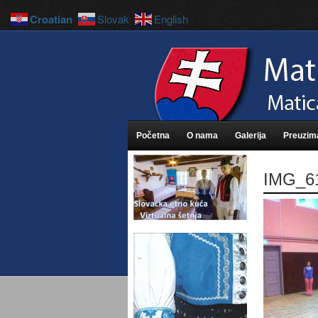
Croatian
Slovak
English
Početna
O nama
Galerija
Preuzim
IMG_6