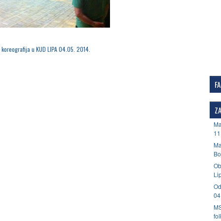
 koreografija u KUD LIPA 04.05. 2014.
F
ZA
Ma
11
Ma
Bo
Ob
Li
Od
04
MS
fo