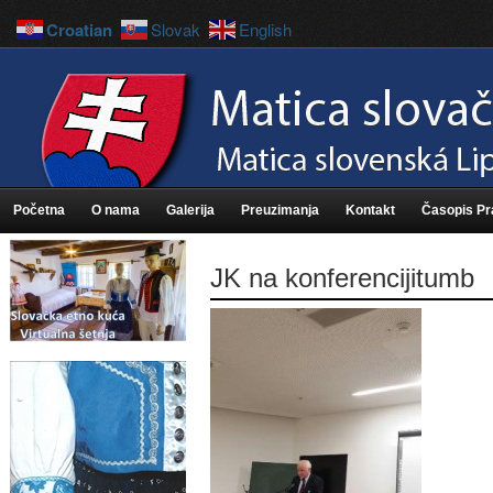
Croatian
Slovak
English
Početna
O nama
Galerija
Preuzimanja
Kontakt
Časopis P
JK na konferencijitumb