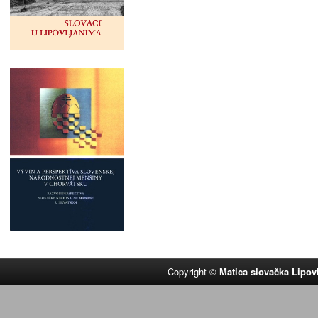
Copyright ©
Matica slovačka Lipov