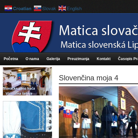
Croatian
Slovak
English
Početna
O nama
Galerija
Preuzimanja
Kontakt
Časopis P
Slovenčina moja 4