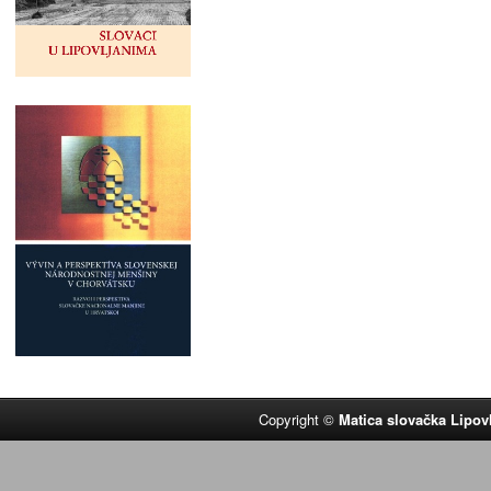
Copyright ©
Matica slovačka Lipov