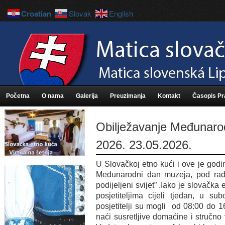
Croatian
Slovak
English
Početna
O nama
Galerija
Preuzimanja
Kontakt
Časopis P
Obilježavanje Međunar
2026. 23.05.2026.
U Slovačkoj etno kući i ove je godi
Međunarodni dan muzeja, pod rad
podijeljeni svijet” .Iako je slovačka
posjetiteljima cijeli tjedan, u su
posjetitelji su mogli od 08:00 do 1
naći susretljive domaćine i stručno 