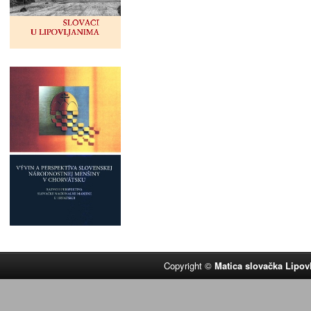
Copyright ©
Matica slovačka Lipov