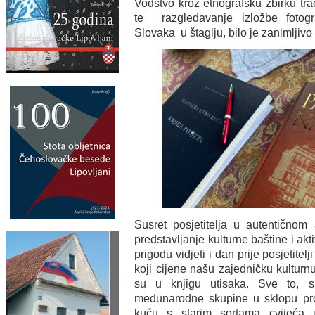
Vodstvo kroz etnografsku zbirku tra
te razgledavanje izložbe fotograf
Slovaka u štaglju, bilo je zanimljiv
Susret posjetitelja u autentičnom
predstavljanje kulturne baštine i akt
prigodu vidjeti i dan prije posjetitel
koji cijene našu zajedničku kulturn
su u knjigu utisaka. Sve to, 
međunarodne skupine u sklopu pro
kuću s starim sortama cvijeća 