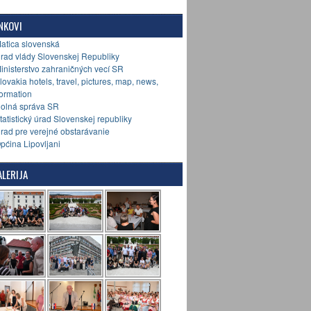
NKOVI
Matica slovenská
Úrad vlády Slovenskej Republiky
Ministerstvo zahraničných vecí SR
Slovakia hotels, travel, pictures, map, news,
formation
Colná správa SR
Štatistický úrad Slovenskej republiky
Úrad pre verejné obstarávanie
Općina Lipovljani
LERIJA