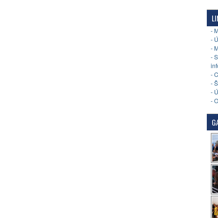
LI
- 
- 
- 
- 
in
- 
- 
- 
- 
GA