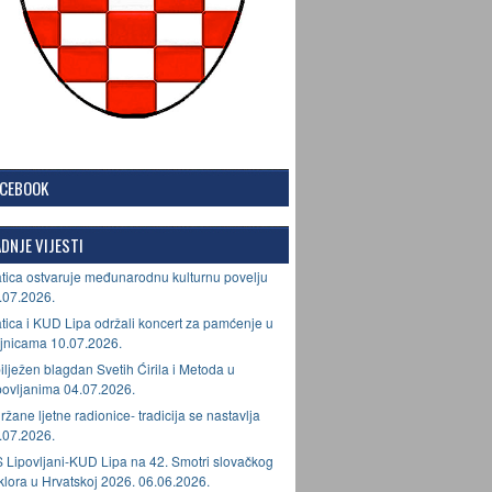
ACEBOOK
DNJE VIJESTI
tica ostvaruje međunarodnu kulturnu povelju
.07.2026.
tica i KUD Lipa održali koncert za pamćenje u
jnicama 10.07.2026.
ilježen blagdan Svetih Ćirila i Metoda u
povljanima 04.07.2026.
ržane ljetne radionice- tradicija se nastavlja
.07.2026.
 Lipovljani-KUD Lipa na 42. Smotri slovačkog
lklora u Hrvatskoj 2026. 06.06.2026.