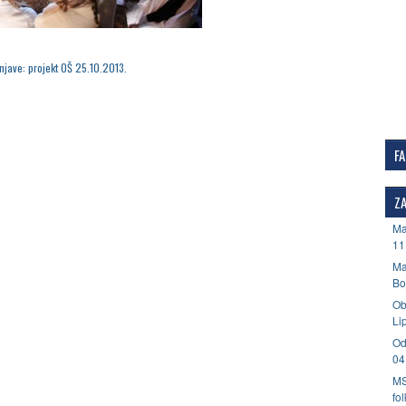
njave: projekt OŠ 25.10.2013.
F
ZA
Ma
11
Ma
Bo
Ob
Li
Od
04
MS
fo