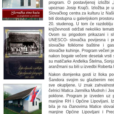
program. O postavljenoj izložbi „I
upoznao Josip Krajči. Izložba je u
Slovačkog centra za kulturu iz Naš
biti dostupna u galerijskom prostoru
20. studenog. U tom će razdoblju 
književnosti održati nekoliko temat
Ovom su prigodom prikazani i sl
UNESCO- slovačka povijesna i pri
slovačke folklorne baštine i gast
slovačke kuhinje. Program večeri je
nakon bogate večere desetak vrsti 
su matičarke Anđelka Štelma, Sonja 
aranžmani su bili u izvedbi Roberta 
Nakon domjenka gosti iz Iloka p
Šandora svojim su glazbenim ne
sve okupljene. U znak zahvalnosti
čelnici Matica Jarmilka Mudroh i Jos
poklone. Program je izveden uz 
manjine RH i Općine Lipovljani. I
bila je na članovima Matice slovač
manjine Općine Lipovljani i Pre