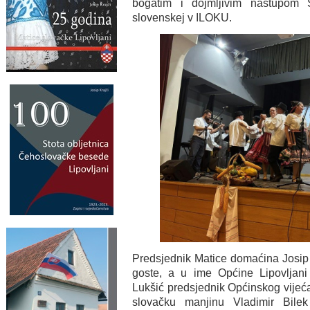
bogatim i dojmljivim nastupom
slovenskej v ILOKU.
Predsjednik Matice domaćina Josip 
goste, a u ime Općine Lipovljani
Lukšić predsjednik Općinskog vijeća
slovačku manjinu Vladimir Bilek