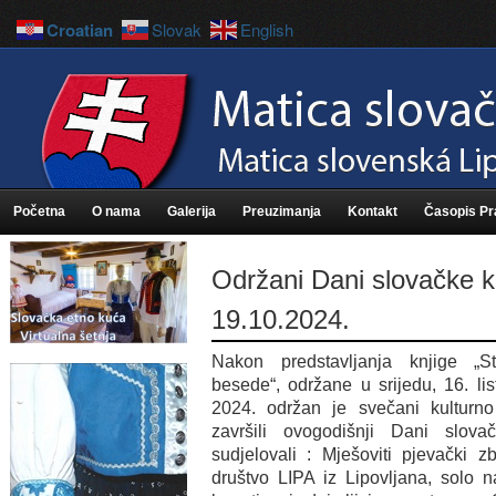
Croatian
Slovak
English
Početna
O nama
Galerija
Preuzimanja
Kontakt
Časopis P
Održani Dani slovačke k
19.10.2024.
Nakon predstavljanja knjige „S
besede“, održane u srijedu, 16. li
2024. održan je svečani kulturn
završili ovogodišnji Dani slov
sudjelovali : Mješoviti pjevački z
društvo LIPA iz Lipovljana, solo na