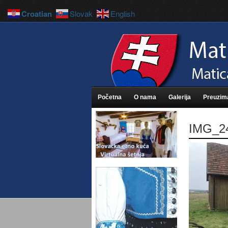
Croatian
Slovak
English
Početna
O nama
Galerija
Preuzim
IMG_2