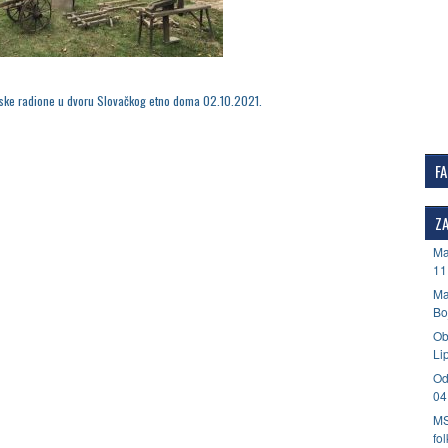
ske radione u dvoru Slovačkog etno doma 02.10.2021.
F
ZA
Ma
11
Ma
Bo
Ob
Li
Od
04
MS
fo