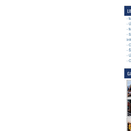
LI
- 
- 
- 
- 
in
- 
- 
- 
- 
GA