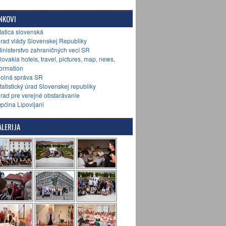
NKOVI
Matica slovenská
Úrad vlády Slovenskej Republiky
Ministerstvo zahraničných vecí SR
Slovakia hotels, travel, pictures, map, news,
formation
Colná správa SR
Štatistický úrad Slovenskej republiky
Úrad pre verejné obstarávanie
Općina Lipovljani
LERIJA