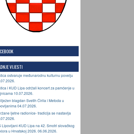
ACEBOOK
DNJE VIJESTI
tica ostvaruje međunarodnu kulturnu povelju
.07.2026.
tica i KUD Lipa održali koncert za pamćenje u
jnicama 10.07.2026.
ilježen blagdan Svetih Ćirila i Metoda u
povljanima 04.07.2026.
ržane ljetne radionice- tradicija se nastavlja
.07.2026.
 Lipovljani-KUD Lipa na 42. Smotri slovačkog
lklora u Hrvatskoj 2026. 06.06.2026.