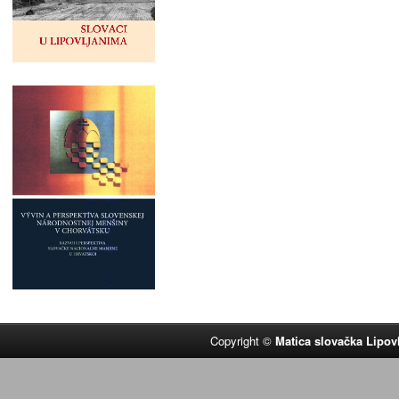
Copyright ©
Matica slovačka Lipov