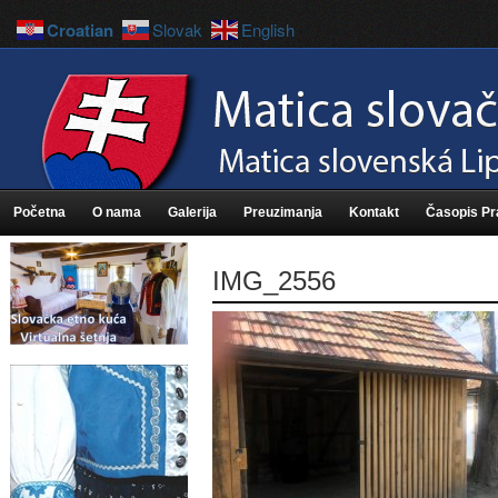
Croatian
Slovak
English
Početna
O nama
Galerija
Preuzimanja
Kontakt
Časopis P
IMG_2556