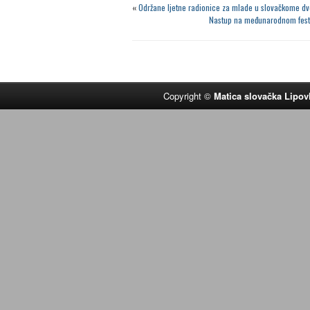
«
Održane ljetne radionice za mlade u slovačkome d
Nastup na međunarodnom festi
Copyright ©
Matica slovačka Lipov