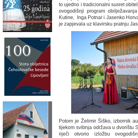
to ujedno i tradicionalni susret obitel
ovogodišnji program obilježavanja
Kutine, Inga Potnar i Jasenko Horva
je zapjevala uz klavirsku pratnju J
Potom je Želimir Šiško, izbornik aut
tijekom svibnja održava u dvorištu 
riječi otvorio izložbu ovogodiš