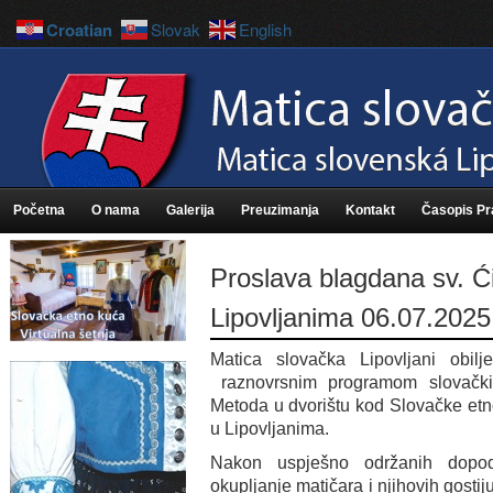
Croatian
Slovak
English
Početna
O nama
Galerija
Preuzimanja
Kontakt
Časopis P
Proslava blagdana sv. Ći
Lipovljanima 06.07.2025
Matica slovačka Lipovljani obilj
raznovrsnim programom slovački 
Metoda u dvorištu kod Slovačke etno 
u Lipovljanima.
Nakon uspješno održanih dopod
okupljanje matičara i njihovih gostij