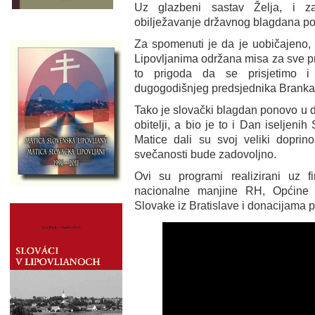
Uz glazbeni sastav Želja, i za
obilježavanje državnog blagdana pot
Za spomenuti je da je uobičajeno, v
Lipovljanima održana misa za sve pr
to prigoda da se prisjetimo i 
dugogodišnjeg predsjednika Branka V
Tako je slovački blagdan ponovo u d
obitelji, a bio je to i Dan iseljeni
Matice dali su svoj veliki dopri
svečanosti bude zadovoljno.
Ovi su programi realizirani uz f
nacionalne manjine RH, Općine L
Slovake iz Bratislave i donacijama pr