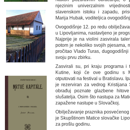
njezinim univerzalnim vrijedno
slavenskom istoku i zapadu, prisut
Marija Hubak, voditeljica ovogodišn
Ovogodišnje 12. po redu obilježavan
u Lipovljanima, nastavljeno je pro
Najprije je na violini zasvirala tal
potom je nekoliko svojih pjesama, 
pročitao Vlado Turas, dugogodišnji p
svoju prvu zbirku.
Zasvirali su, pri kraju programa 
Kutine, koji će ove godinu s M
otputovati na festival u Bratislavu. 
je rezerviran za vedrog Kristijana S
obrađuj poznate glazbene hitove
slušatelja. Osim što nastupa za Mati
zapažene nastupe u Slovačkoj.
Obilježavanje praznika posvećenog 
je Skupštinom Matice slovačke Lipovl
za prošlu godinu.