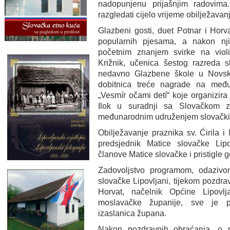
nadopunjenu prijašnjim radovima
razgledati cijelo vrijeme obilježava
Glazbeni gosti, duet Potnar i Horva
popularnih pjesama, a nakon nji
početnim znanjem svirke na vio
Križnik, učenica šestog razreda s
nedavno Glazbene škole u Novsko
dobitnica treće nagrade na međ
„Vesmír očami detí“ koje organizir
Ilok u suradnji sa Slovačkom 
međunarodnim udruženjem slovačkih 
Obilježavanje praznika sv. Ćirila i 
predsjednik Matice slovačke Lipo
članove Matice slovačke i pristigle g
Zadovoljstvo programom, odazivo
slovačke Lipovljani, tijekom pozdra
Horvat, načelnik Općine Lipov
moslavačke županije, sve je p
izaslanica župana.
Nakon pozdravnih obraćanja, o pov