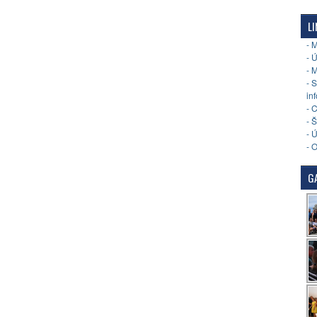
LI
- 
- 
- 
- 
in
- 
- 
- 
- 
GA