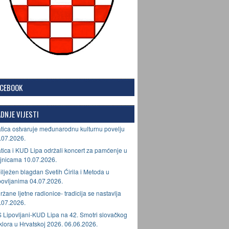
ACEBOOK
DNJE VIJESTI
tica ostvaruje međunarodnu kulturnu povelju
.07.2026.
tica i KUD Lipa održali koncert za pamćenje u
jnicama 10.07.2026.
ilježen blagdan Svetih Ćirila i Metoda u
povljanima 04.07.2026.
ržane ljetne radionice- tradicija se nastavlja
.07.2026.
 Lipovljani-KUD Lipa na 42. Smotri slovačkog
lklora u Hrvatskoj 2026. 06.06.2026.