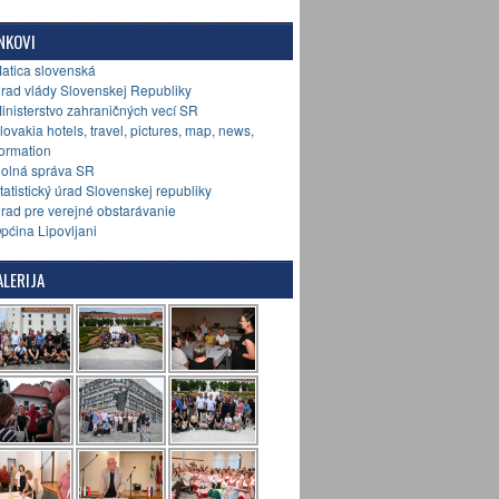
NKOVI
Matica slovenská
Úrad vlády Slovenskej Republiky
Ministerstvo zahraničných vecí SR
Slovakia hotels, travel, pictures, map, news,
formation
Colná správa SR
Štatistický úrad Slovenskej republiky
Úrad pre verejné obstarávanie
Općina Lipovljani
LERIJA