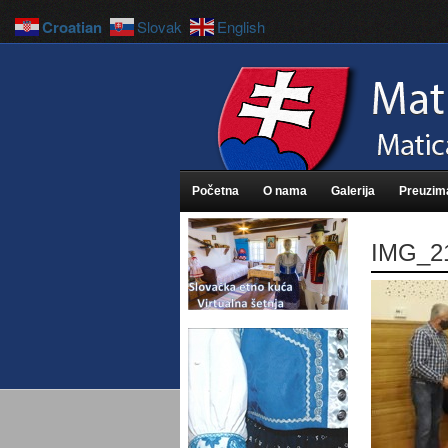
Croatian
Slovak
English
Početna
O nama
Galerija
Preuzim
IMG_2