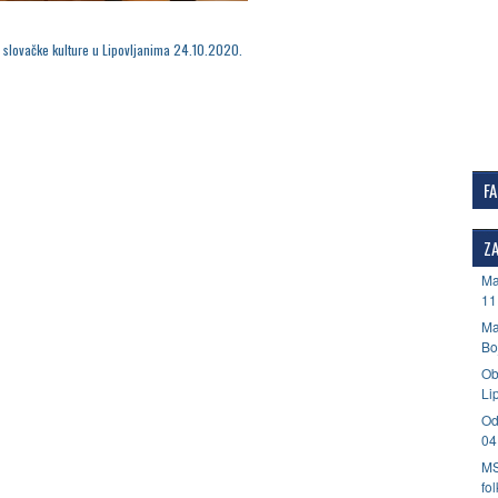
i slovačke kulture u Lipovljanima 24.10.2020.
F
ZA
Ma
11
Ma
Bo
Ob
Li
Od
04
MS
fo