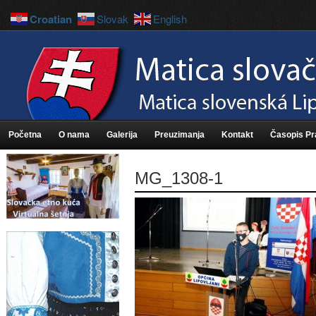
Croatian
Slovak
English
Početna
O nama
Galerija
Preuzimanja
Kontakt
Časopis P
MG_1308-1