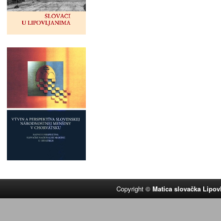
Copyright ©
Matica slovačka Lipov