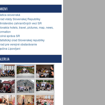
NKOVI
Matica slovenská
Úrad vlády Slovenskej Republiky
Ministerstvo zahraničných vecí SR
Slovakia hotels, travel, pictures, map, news,
formation
Colná správa SR
Štatistický úrad Slovenskej republiky
Úrad pre verejné obstarávanie
Općina Lipovljani
LERIJA