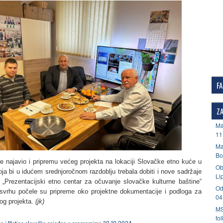
F
ZA
Ma
11
Ma
Bo
je najavio i pripremu većeg projekta na lokaciji Slovačke etno kuće u
Ob
oja bi u idućem srednjoročnom razdoblju trebala dobiti i nove sadržaje
Li
„Prezentacijski etno centar za očuvanje slovačke kulturne baštine“
Od
svrhu počele su pripreme oko projektne dokumentacije i podloga za
04
vog projekta.
(jk)
MS
fo