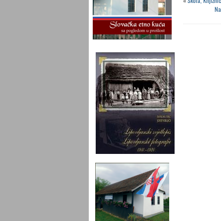
«
Škola, Knjižn
Na