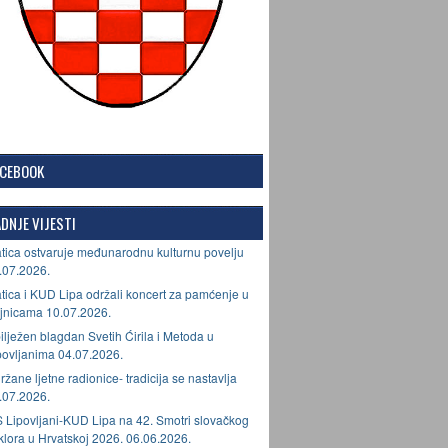
ACEBOOK
DNJE VIJESTI
tica ostvaruje međunarodnu kulturnu povelju
.07.2026.
tica i KUD Lipa održali koncert za pamćenje u
jnicama 10.07.2026.
ilježen blagdan Svetih Ćirila i Metoda u
povljanima 04.07.2026.
ržane ljetne radionice- tradicija se nastavlja
.07.2026.
 Lipovljani-KUD Lipa na 42. Smotri slovačkog
lklora u Hrvatskoj 2026. 06.06.2026.