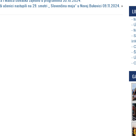
ica i Matica slovačka zajedno u programima 30.10.2024.
ši učenici nastupili na 29. smotri „ Slovenčina moja“ u Novoj Bukovici 09.11.2024.
»
LI
- 
- 
- 
- 
in
- 
- 
- 
- 
GA