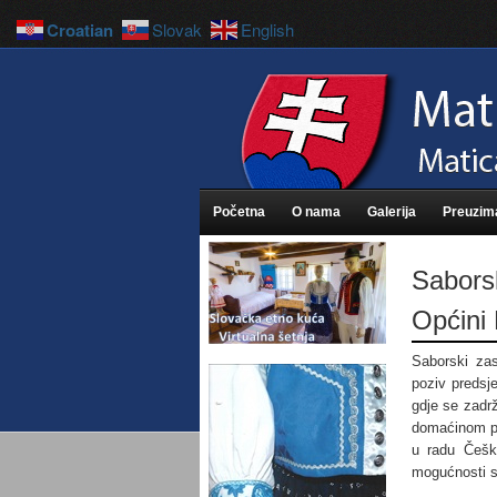
Croatian
Slovak
English
Početna
O nama
Galerija
Preuzim
Saborsk
Općini 
Saborski zas
poziv predsje
gdje se zadr
domaćinom pr
u radu Češk
mogućnosti su