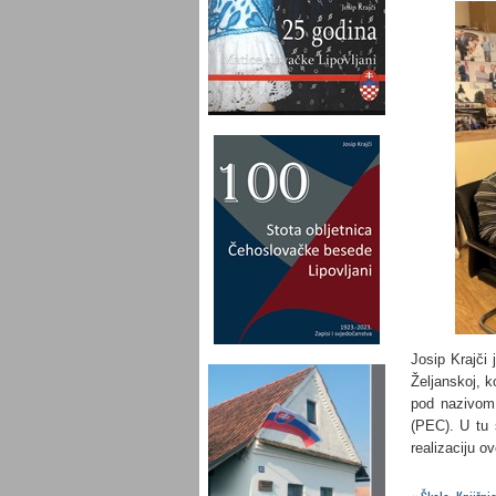
Josip Krajči 
Željanskoj, k
pod nazivom 
(PEC). U tu 
realizaciju o