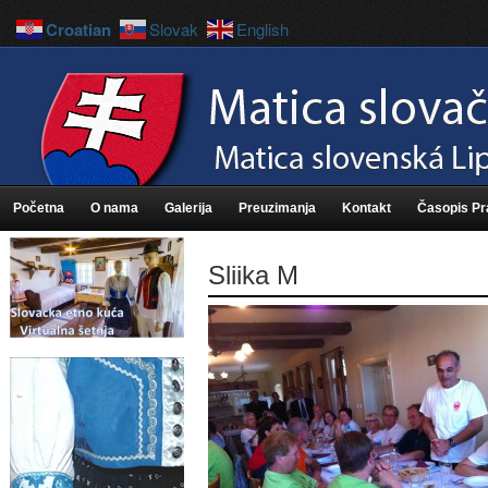
Croatian
Slovak
English
Početna
O nama
Galerija
Preuzimanja
Kontakt
Časopis P
Sliika M