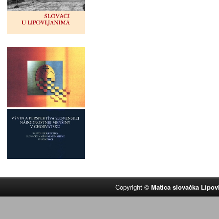
Copyright ©
Matica slovačka Lipov