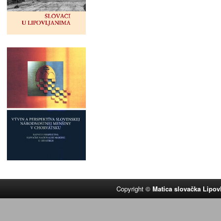
Copyright ©
Matica slovačka Lipov