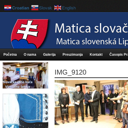
Croatian
Slovak
English
Početna
O nama
Galerija
Preuzimanja
Kontakt
Časopis P
IMG_9120