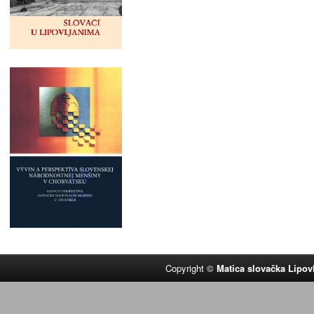
Copyright ©
Matica slovačka Lipov