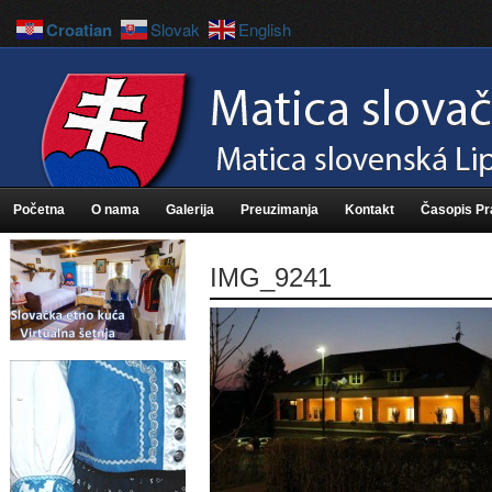
Croatian
Slovak
English
Početna
O nama
Galerija
Preuzimanja
Kontakt
Časopis P
IMG_9241