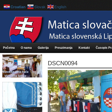
Croatian
Slovak
English
Početna
O nama
Galerija
Preuzimanja
Kontakt
Časopis P
DSCN0094