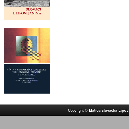
Copyright ©
Matica slovačka Lipov