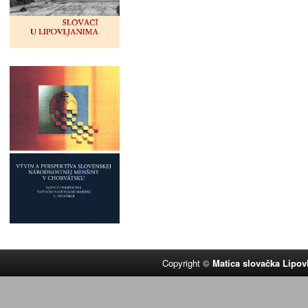
Copyright ©
Matica slovačka Lipov