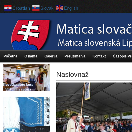
Croatian
Slovak
English
Početna
O nama
Galerija
Preuzimanja
Kontakt
Časopis P
Naslovnaž