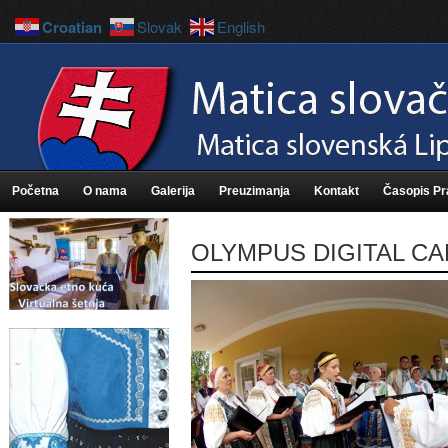
Croatian
Slovak
English
Početna
O nama
Galerija
Preuzimanja
Kontakt
Časopis P
OLYMPUS DIGITAL C