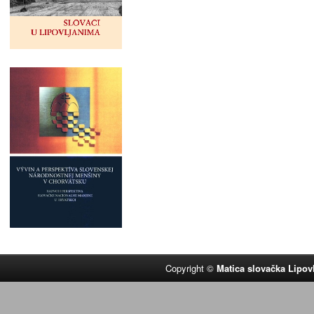
Copyright ©
Matica slovačka Lipov