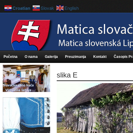
Croatian
Slovak
English
Početna
O nama
Galerija
Preuzimanja
Kontakt
Časopis P
slika E