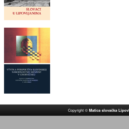
Copyright ©
Matica slovačka Lipov