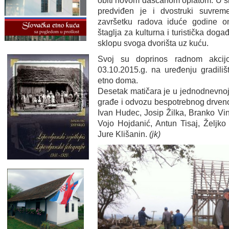
obiti novom daščanom oplatom. U sk
predviđen je i dvostruki suvrem
završetku radova iduće godine om
štaglja za kulturna i turistička dog
sklopu svoga dvorišta uz kuću.
Svoj su doprinos radnom akcij
03.10.2015.g. na uređenju gradiliš
etno doma.
Desetak matičara je u jednodnevnoj 
građe i odvozu bespotrebnog drveno
Ivan Hudec, Josip Žilka, Branko Vin
Vojo Hojdanić, Antun Tisaj, Željko
Jure Klišanin.
(jk)