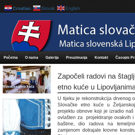
Croatian
Slovak
English
Početna
O nama
Galerija
Preuzimanja
Kontakt
Časopis P
Započeli radovi na štagl
etno kuće u Lipovljanim
U tijeku je rekonstrukcija drvenog o
Slovačke etno kuće u Željanskoj
projektu obnove koji je izradio na
ovlašten za projektiranje ovakvih i
baštine, dio radova na temeljn
zamjenom dotrajale krovne konstruk