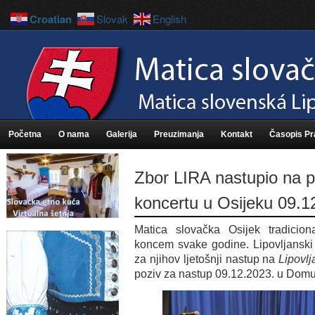
Croatian
Slovak
English
Početna
O nama
Galerija
Preuzimanja
Kontakt
Časopis P
Zbor LIRA nastupio na 
koncertu u Osijeku 09.1
Matica slovačka Osijek tradicion
koncem svake godine. Lipovljanski 
za njihov ljetošnji nastup na
Lipovl
poziv za nastup 09.12.2023. u Domu