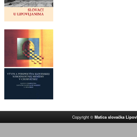
Copyright ©
Matica slovačka Lipov