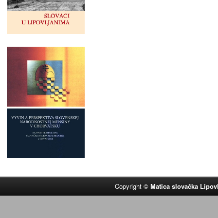
Copyright ©
Matica slovačka Lipov