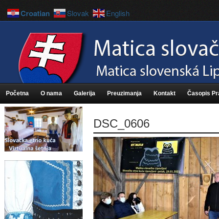
Croatian
Slovak
English
Početna
O nama
Galerija
Preuzimanja
Kontakt
Časopis P
DSC_0606