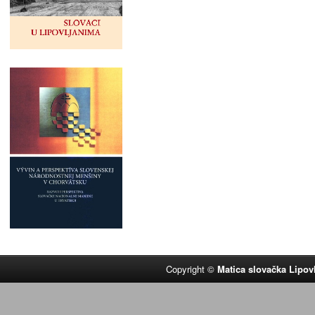
Copyright ©
Matica slovačka Lipov