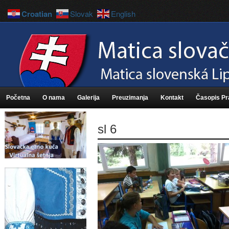
Croatian
Slovak
English
Početna
O nama
Galerija
Preuzimanja
Kontakt
Časopis P
sl 6