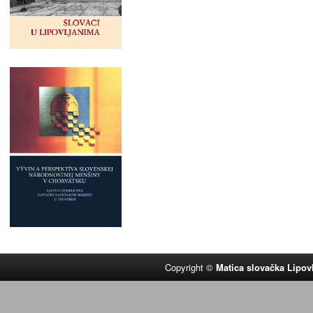
Copyright ©
Matica slovačka Lipov