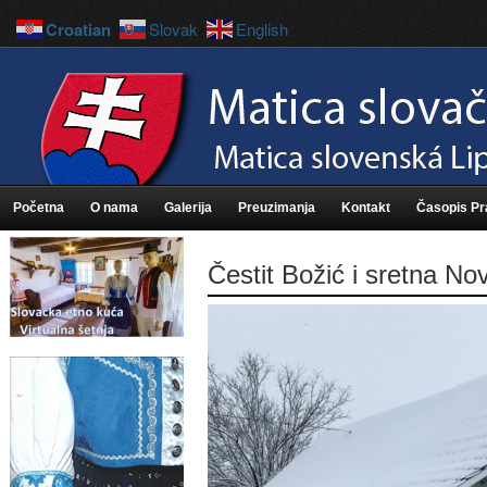
Croatian
Slovak
English
Početna
O nama
Galerija
Preuzimanja
Kontakt
Časopis P
Čestit Božić i sretna No