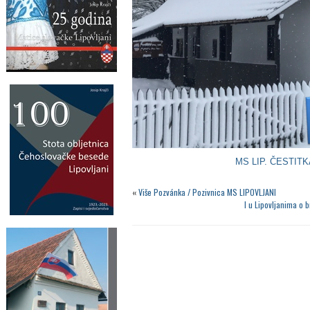
MS LIP. ČESTITKA
«
Više Pozvánka / Pozivnica MS LIPOVLJANI
I u Lipovljanima o