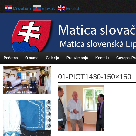
Croatian
Slovak
English
Početna
O nama
Galerija
Preuzimanja
Kontakt
Časopis P
01-PICT1430-150×150