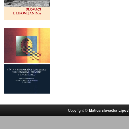
Copyright ©
Matica slovačka Lipov